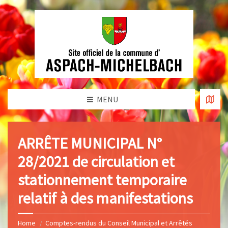
MENU
ARRÊTE MUNICIPAL N°
28/2021 de circulation et
stationnement temporaire
relatif à des manifestations
Home
Comptes-rendus du Conseil Municipal et Arrêtés