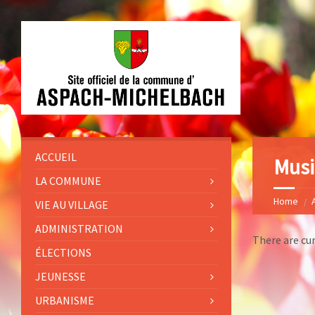
ACCUEIL
Musi
LA COMMUNE
Home
VIE AU VILLAGE
ADMINISTRATION
There are cu
ÉLECTIONS
JEUNESSE
URBANISME