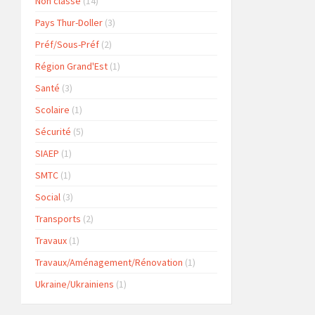
Non classé
(14)
Pays Thur-Doller
(3)
Préf/Sous-Préf
(2)
Région Grand'Est
(1)
Santé
(3)
Scolaire
(1)
Sécurité
(5)
SIAEP
(1)
SMTC
(1)
Social
(3)
Transports
(2)
Travaux
(1)
Travaux/Aménagement/Rénovation
(1)
Ukraine/Ukrainiens
(1)