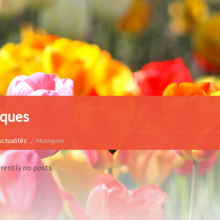
ques
Actualités
Musiques
rrently no posts