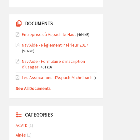
DOCUMENTS
Entreprises à Aspach-le-Haut
(464 kB)
Nav'Aide - Règlement intérieur 2017
(976 kB)
Nav'Aide - Formulaire d'inscription
d'usager
(401 kB)
Les Assocations d'Aspach-Michelbach
()
See All Documents
CATEGORIES
ACVTD
(1)
Aînés
(1)