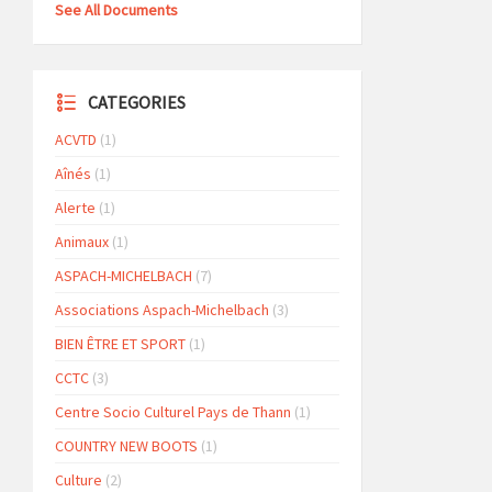
See All Documents
CATEGORIES
ACVTD
(1)
Aînés
(1)
Alerte
(1)
Animaux
(1)
ASPACH-MICHELBACH
(7)
Associations Aspach-Michelbach
(3)
BIEN ÊTRE ET SPORT
(1)
CCTC
(3)
Centre Socio Culturel Pays de Thann
(1)
COUNTRY NEW BOOTS
(1)
Culture
(2)