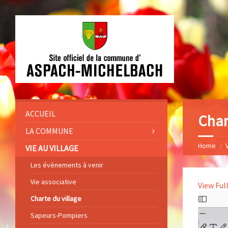
ACCUEIL
Char
LA COMMUNE
Home
V
VIE AU VILLAGE
Les évènements à venir
Vie associative
View Ful
Charte du village
Sapeurs-Pompiers