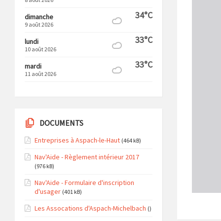
34°C
dimanche
9 août 2026
33°C
lundi
10 août 2026
33°C
mardi
11 août 2026
DOCUMENTS
Entreprises à Aspach-le-Haut
(464 kB)
Nav'Aide - Règlement intérieur 2017
(976 kB)
Nav'Aide - Formulaire d'inscription
d'usager
(401 kB)
Les Assocations d'Aspach-Michelbach
()