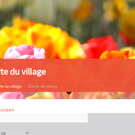
te du village
ie au village
Charte du village
lscreen