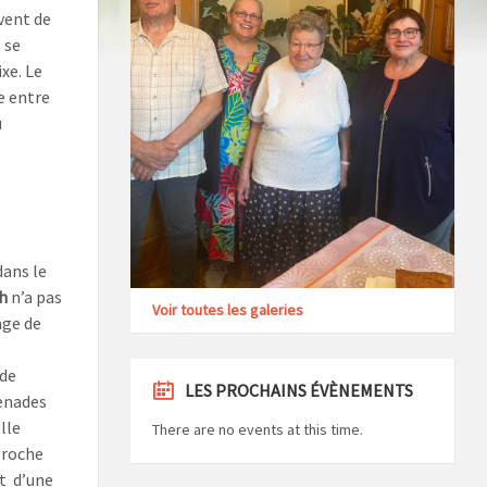
uvent de
 se
ixe.
Le
e entre
u
dans le
h
n’a pas
Voir toutes les galeries
age de
ode
LES PROCHAINS ÉVÈNEMENTS
menades
lle
There are no events at this time.
roche
nt d’une