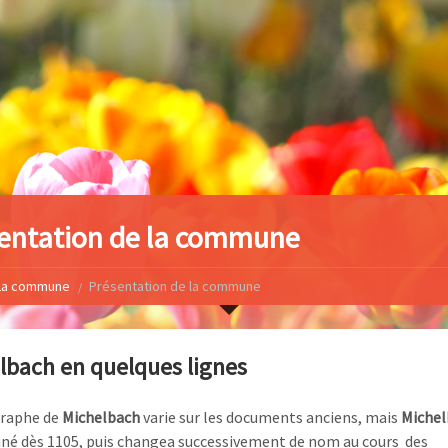
entation de la commune
La commune
Présentation de la commune
lbach en quelques lignes
graphe de
Michelbach
varie sur les documents anciens, mais
Michel
é dès 1105, puis changea successivement de nom au cours des