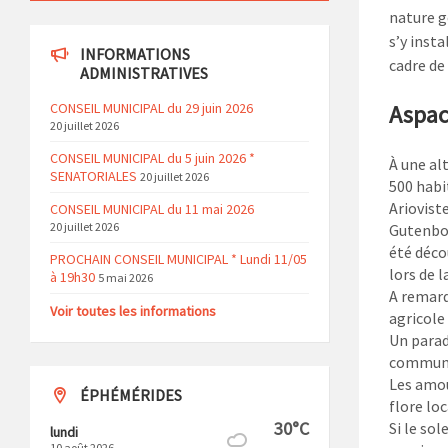
nature g
s’y inst
INFORMATIONS
cadre de 
ADMINISTRATIVES
CONSEIL MUNICIPAL du 29 juin 2026
Aspac
20 juillet 2026
CONSEIL MUNICIPAL du 5 juin 2026 *
À une al
SENATORIALES
20 juillet 2026
500 habi
Arioviste
CONSEIL MUNICIPAL du 11 mai 2026
20 juillet 2026
Gutenbou
été déco
PROCHAIN CONSEIL MUNICIPAL * Lundi 11/05
lors de l
à 19h30
5 mai 2026
A remarq
Voir toutes les informations
agricole
Un parad
commun
Les amou
ÉPHÉMÉRIDES
flore lo
30°C
Si le so
lundi
10 août 2026