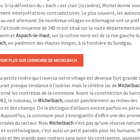
s.
Si la définition du « bach » est clair (la rivière), Michel donne so
ment interprétations contradictoires. Le plus souvent, les auteurs
 au vieil allemand. De nombreux villages en Allemagne ont ce préf
à l’altitude moyenne de 340 m est situé sur la route départemental
eim et
Aspach-le-Haut
, sur la colline nord-est de la rive gauche d
ach
, en piedmont des Hautes Vosges, à la frontière du Sundgau.
VOIR PLUS SUR L'ARMOIRIE DE MICHELBACH
la petite rivière qui traversa notre village est devenue fort grande 
urait presque tendance à l’oublier mais le célèbre lac de
Michelbac
 orné les contrebas de la commune. Avant la construction du barr
82, le ruisseau, le
Michelbach
, coulait paisiblement au milieu des
s et des champs. On le distingue d’ailleurs encore parfois en péri
. Aujourd’hui, la commune peut s’enorgueillir d’offrir une des pro
prisées du secteur. M
ais
Michelbach
n’est pas qu’une réserve nature
e et ornithologique, c’est aussi un petit paradis pour les humains.
P
ices et des grands axes routiers sans avoir les contraintes, jouissa