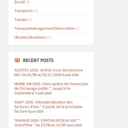
Social
(3)
Transports
(2)
Travaux
(1)
Travaux/Aménagement/Rénovation
(1)
Ukraine/Ukrainiens
(1)
RECENT POSTS
ALERTES 2026 : Arrêté Crise Sécheresse
MàJ du 01/08 au 01/11/2026
4 août 2026
MAIRIE AM 2026 : Interruption de l’extinction
de l’éclairage public * Jusqu’à fin
Septembre
3 août 2026
SIAEP 2026 : Dématérialisation des
factures d’eau * A partir de la prochaine
facture
9 juin 2026
TRAVAUX 2026 : EUROVIA RESEAU AEP *
Grand’Rue * du 15/06 au 31/08
5 juin 2026