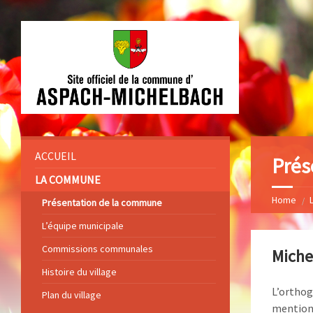
ACCUEIL
Prés
LA COMMUNE
Home
Présentation de la commune
L’équipe municipale
Commissions communales
Miche
Histoire du village
L’ortho
Plan du village
mentionn