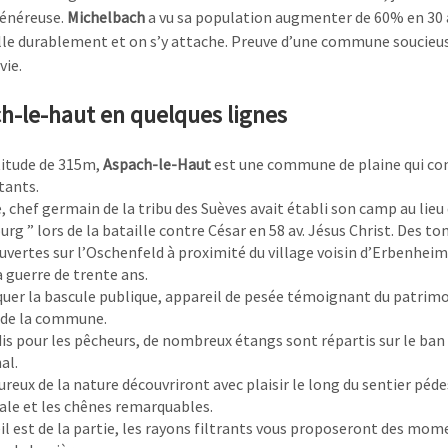
énéreuse.
Michelbach
a vu sa population augmenter de 60% en 30 
alle durablement et on s’y attache.
Preuve d’une commune soucieus
vie.
h-le-haut en quelques lignes
titude de 315m,
Aspach-le-Haut
est une commune de plaine qui co
tants.
, chef germain de la tribu des Suèves avait établi son camp au lieu 
rg ” lors de la bataille contre César en 58 av. Jésus Christ. Des t
uvertes sur l’Oschenfeld à proximité du village voisin d’Erbenheim
a guerre de trente ans.
uer la bascule publique, appareil de pesée témoignant du patrim
 de la commune.
is pour les pêcheurs, de nombreux étangs sont répartis sur le ban
al.
reux de la nature découvriront avec plaisir le long du sentier péde
cale et les chênes remarquables.
leil est de la partie, les rayons filtrants vous proposeront des mom