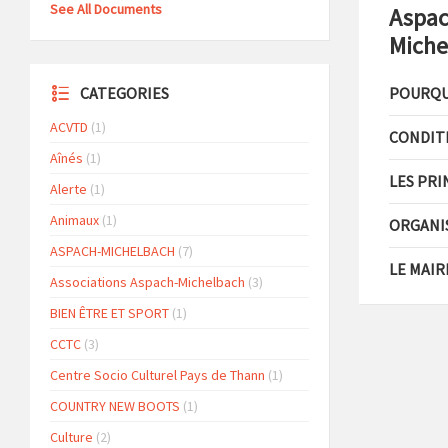
See All Documents
Aspac
Miche
CATEGORIES
POURQUO
ACVTD
(1)
CONDITI
Aînés
(1)
LES PRI
Alerte
(1)
Animaux
(1)
ORGANI
ASPACH-MICHELBACH
(7)
LE MAIR
Associations Aspach-Michelbach
(3)
BIEN ÊTRE ET SPORT
(1)
CCTC
(3)
Centre Socio Culturel Pays de Thann
(1)
COUNTRY NEW BOOTS
(1)
Culture
(2)