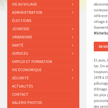
VIE AU VILLAGE
décennie
curieuse
ADMINISTRATION
réfèrent
ÉLECTIONS
village 
Guewenh
JEUNESSE
Michelb
URBANISME
SANTÉ
EN SA
SERVICES
Et puis, 
EMPLOI ET FORMATION
lac.
On a
VIE ÉCONOMIQUE
toujours
1978 à 19
SÉCURITÉ
pâturage
ACTUALITÉS
d’étiage
CONTACT
les plus 
piscicol
GALERIE PHOTOS
des serv