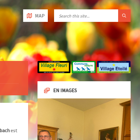
MAP
EN IMAGES
bach
est