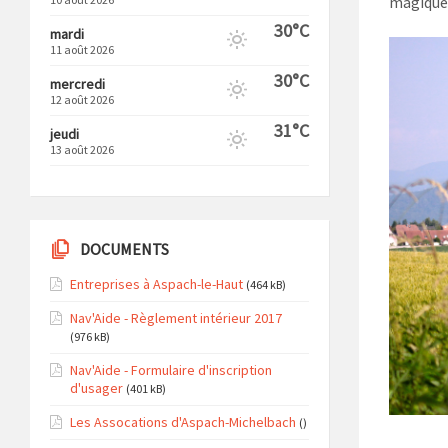
magiques
30°C
mardi
11 août 2026
30°C
mercredi
12 août 2026
31°C
jeudi
13 août 2026
DOCUMENTS
Entreprises à Aspach-le-Haut
(464 kB)
Nav'Aide - Règlement intérieur 2017
(976 kB)
Nav'Aide - Formulaire d'inscription
d'usager
(401 kB)
Les Assocations d'Aspach-Michelbach
()