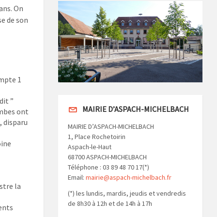
ans. On
e de son
mpte 1
dit ”
MAIRIE D’ASPACH-MICHELBACH
ombes ont
, disparu
MAIRIE D’ASPACH-MICHELBACH
1, Place Rochetoirin
oine
Aspach-le-Haut
68700 ASPACH-MICHELBACH
Téléphone : 03 89 48 70 17(*)
Email:
mairie@aspach-michelbach.fr
stre la
(*) les lundis, mardis, jeudis et vendredis
de 8h30 à 12h et de 14h à 17h
ents