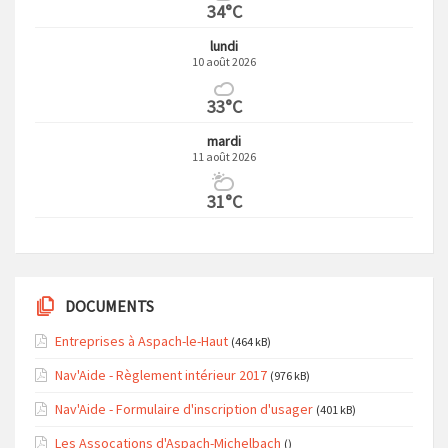
34°C
lundi
10 août 2026
33°C
mardi
11 août 2026
31°C
DOCUMENTS
Entreprises à Aspach-le-Haut
(464 kB)
Nav'Aide - Règlement intérieur 2017
(976 kB)
Nav'Aide - Formulaire d'inscription d'usager
(401 kB)
Les Assocations d'Aspach-Michelbach
()