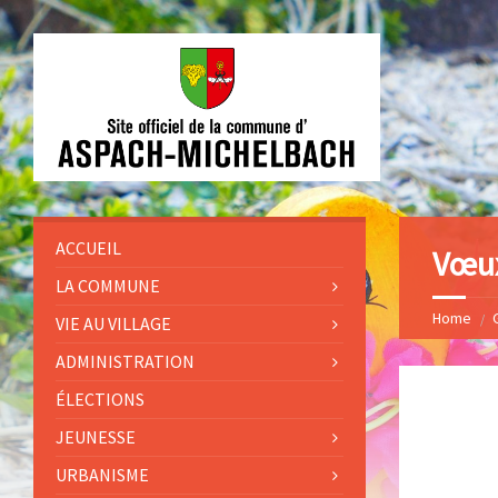
ACCUEIL
Vœux
LA COMMUNE
Home
VIE AU VILLAGE
ADMINISTRATION
ÉLECTIONS
JEUNESSE
URBANISME