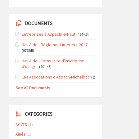
DOCUMENTS
Entreprises à Aspach-le-Haut
(464 kB)
Nav'Aide - Règlement intérieur 2017
(976 kB)
Nav'Aide - Formulaire d'inscription
d'usager
(401 kB)
Les Assocations d'Aspach-Michelbach
()
See All Documents
CATEGORIES
ACVTD
(1)
Aînés
(1)