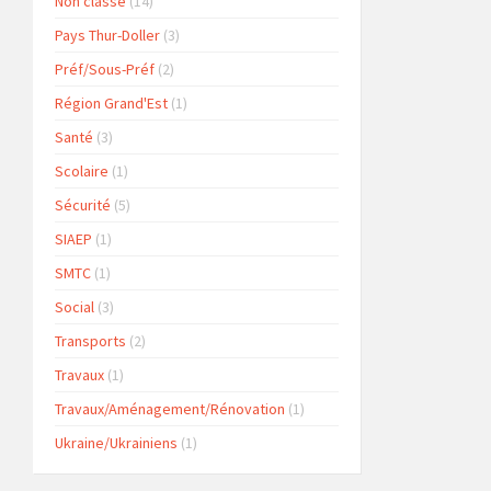
Non classé
(14)
Pays Thur-Doller
(3)
Préf/Sous-Préf
(2)
Région Grand'Est
(1)
Santé
(3)
Scolaire
(1)
Sécurité
(5)
SIAEP
(1)
SMTC
(1)
Social
(3)
Transports
(2)
Travaux
(1)
Travaux/Aménagement/Rénovation
(1)
Ukraine/Ukrainiens
(1)