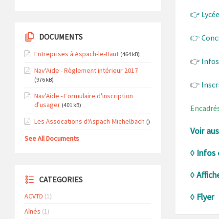
👉 Lycée
DOCUMENTS
👉 Concr
Entreprises à Aspach-le-Haut
(464 kB)
👉
Infos
Nav'Aide - Règlement intérieur 2017
(976 kB)
👉
Inscr
Nav'Aide - Formulaire d'inscription
d'usager
(401 kB)
Encadrés
Les Assocations d'Aspach-Michelbach
()
Voir aus
See All Documents
◊
Infos
◊
Affich
CATEGORIES
◊
Flyer
ACVTD
(1)
Aînés
(1)