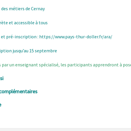
 des métiers de Cernay
ète et accessible à tous
 et pré-inscription :
https://www.pays-thur-doller.fr/ara/
iption jusqu’au 15 septembre
 par un enseignant spécialisé, les participants apprendront à poser
si
 complémentaires
e