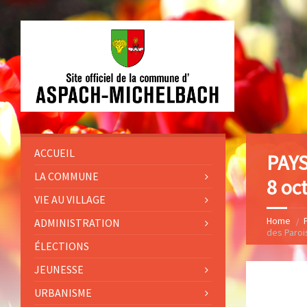
ACCUEIL
PAYS
LA COMMUNE
8 oc
VIE AU VILLAGE
Home
ADMINISTRATION
des Paroi
ÉLECTIONS
JEUNESSE
URBANISME