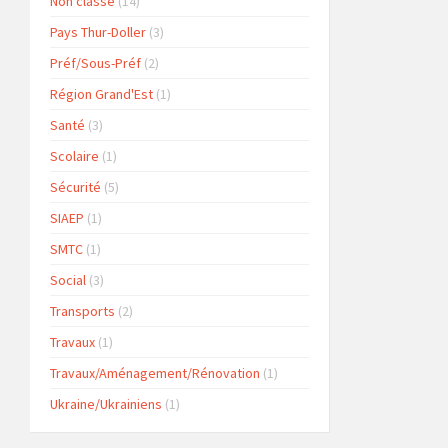
Non classé
(14)
Pays Thur-Doller
(3)
Préf/Sous-Préf
(2)
Région Grand'Est
(1)
Santé
(3)
Scolaire
(1)
Sécurité
(5)
SIAEP
(1)
SMTC
(1)
Social
(3)
Transports
(2)
Travaux
(1)
Travaux/Aménagement/Rénovation
(1)
Ukraine/Ukrainiens
(1)