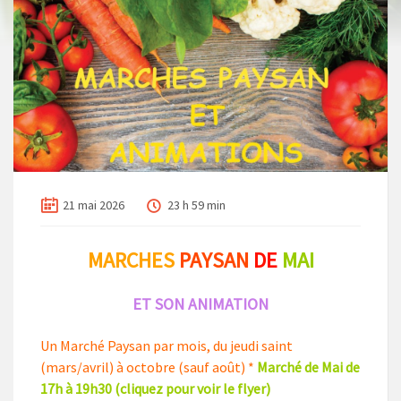
21 mai 2026
23 h 59 min
MARCHES
PAYSAN
DE
MAI
ET SON ANIMATION
Un Marché Paysan par mois, du jeudi saint
(mars/avril) à octobre (sauf août) *
Marché de Mai de
17h à 19h30
(cliquez pour voir le flyer)