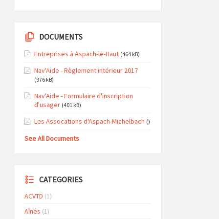
DOCUMENTS
Entreprises à Aspach-le-Haut
(464 kB)
Nav'Aide - Règlement intérieur 2017
(976 kB)
Nav'Aide - Formulaire d'inscription
d'usager
(401 kB)
Les Assocations d'Aspach-Michelbach
()
See All Documents
CATEGORIES
ACVTD
(1)
Aînés
(1)