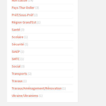
Non classé
(14)
Pays Thur-Doller
(3)
Préf/Sous-Préf
(2)
Région Grand'Est
(1)
Santé
(3)
Scolaire
(1)
Sécurité
(5)
SIAEP
(1)
SMTC
(1)
Social
(3)
Transports
(2)
Travaux
(1)
Travaux/Aménagement/Rénovation
(1)
Ukraine/Ukrainiens
(1)